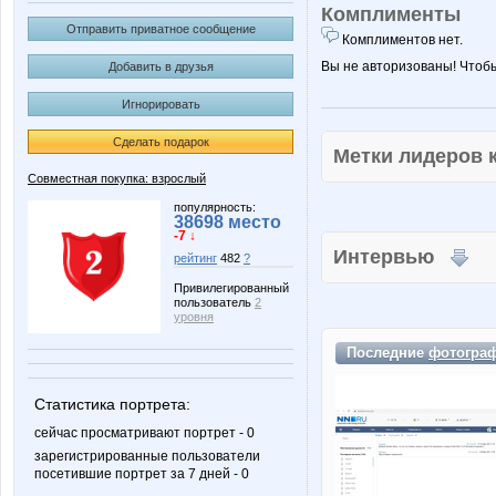
Комплименты
Отправить приватное сообщение
Комплиментов нет.
Вы не авторизованы! Чтоб
Добавить в друзья
Игнорировать
Сделать подарок
Метки лидеров
Совместная покупка: взрослый
популярность:
38698 место
-7 ↓
Интервью
рейтинг
482
?
Привилегированный
пользователь
2
уровня
Последние
фотогра
Статистика портрета:
сейчас просматривают портрет - 0
зарегистрированные пользователи
посетившие портрет за 7 дней - 0